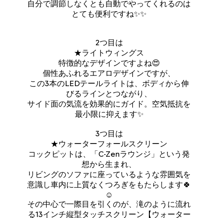
自分で調節しなくとも自動でやってくれるのは
とても便利ですね✨✨
2つ目は
★ライトウィングス
特徴的なデザインですよね😍
個性あふれるエアロデザインですが、
この3本のLEDテールライトは、ボディから伸
びるラインとつながり、
サイド面の気流を効果的にガイド。空気抵抗を
最小限に抑えます✨
3つ目は
★ウォーターフォールスクリーン
コックピットは、「C-Zenラウンジ」という発
想から生まれ、
リビングのソファに座っているような雰囲気を
意識し車内に上質なくつろぎをもたらします🍀
☺️
その中心で一際目を引くのが、滝のように流れ
る13インチ縦型タッチスクリーン【ウォーター