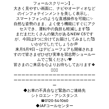
フォールスクリーン】。
大きく見やすい画面に、ナビやオーディオなど
のインフォテインメントを美しく表示し、
スマートフォンのような直感操作を可能に✨
自然な姿勢のまま、よく使う機能にすぐにアク
セスでき、運転中の負担も軽減します🥰
まだまだたくさんの魅力があるNEW C5です
が、今回は3つに分けてお届けしてみました🥰
いかがでしたでしょうか💭
来月5月9日～はデビューフェアも開催されま
すので皆さまぜひぜひ実車を習志野ショールー
ムでご覧ください💖
皆さまのご来店を心よりお待ちしております🍀
🙇🏻‍♀️
ーーーーーーーーーーーーーーーーーーーーー
ーーーーーーーーーーーーーーーーーーーーー
ー
◆お車の不具合など緊急のご連絡先
シトロエン・アシスタンス
☎0120-54-1060
◆JAFコールセンター