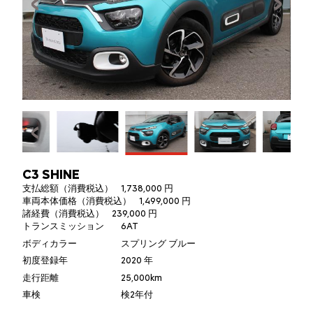
C3 SHINE
支払総額（消費税込）
1,738,000 円
車両本体価格（消費税込）
1,499,000 円
諸経費（消費税込）
239,000 円
トランスミッション
6AT
ボディカラー
スプリング ブルー
初度登録年
2020 年
走行距離
25,000km
車検
検2年付