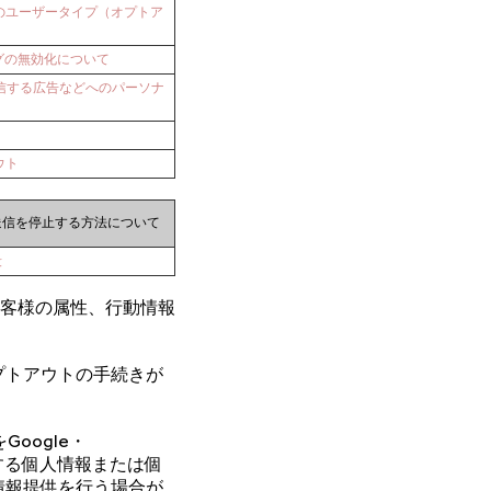
ンのユーザータイプ（オプトア
グの無効化について
Nが配信する広告などへのパーソナ
アウト
送信を停止する方法について
段
客様の属性、行動情報
プトアウトの手続きが
oogle・
有する個人情報または個
情報提供を行う場合が