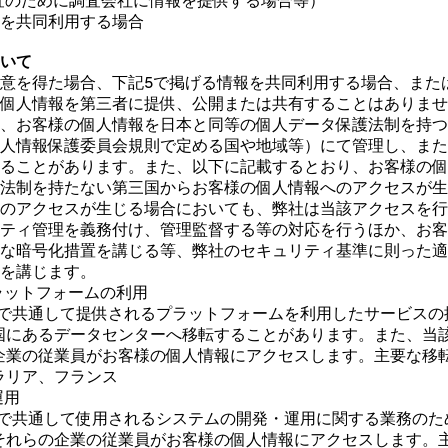
査のために調査会社に情報を提供する場合等）
情報を共同利用する場合
ついて
意を得た場合、下記5で掲げる情報を共同利用する場合、また
個人情報を第三者に提供、公開または共有することはありませ
、お客様の個人情報を日本と同等の個人データ保護法制を持つ
人情報保護委員会規則で定める国や地域等）にて管理し、また
ることがあります。また、以下に記載するとおり、お客様の個
法制を持たない第三国からお客様の個人情報へのアクセスが生
のアクセスが生じる場合においても、弊社は当該アクセスを行
ティ管理を義務付け、管理監督する等の対応を行うほか、お客
な暗号化措置を講じる等、弊社のセキュリティ基準に則った適
を講じます。
ラットフォームの利用
 N.V.全体で共通して提供されるプラットフォームを利用したサービ
国にあるデータセンターへ移転することがあります。また、当
企業の従業員がお客様の個人情報にアクセスします。主要な移
ラリア、フランス
運用
 N.V.全体で共通して使用されるシステムの開発・運用に関する業務
それらの企業の従業員がお客様の個人情報にアクセスします。