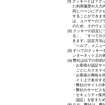
(1) クッキーとは
た利用履歴や入力
同じページにアク
することができま
は、ユーザーのブ
のため、そのウェ
(2) クッキーの設
る」、「すべての
きます。設定方法
「ヘルプ」メニュ
(3) すべてのクッ
ンターネット上の
(4) 弊社は以下の目
・お客様が認証サ
ごとにカスタマ
・お客様が興味を
イト上で表示す
・弊社のサイトの
・弊社のサービス
・セキュリティ保
認証）を促すた
(5) なお、弊社は