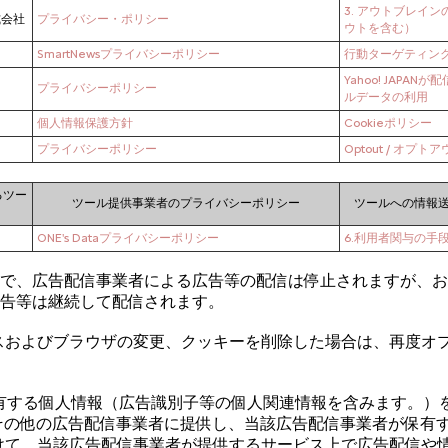
3. アウトブレイ
式会社
プライバシー・ポリシー
ウトを含む）
SmartNewsプライバシーポリシー
行動ターゲティン
Yahoo! JAPA
プライバシーポリシー
ルデータの利用
個人情報保護方針
Cookieポリシー
プライバシーポリシー
Optout / オプト
るツー
ツール提供事業者のプライバシーポリシー
ツールへの情報
ONE's Dataプライバシーポリシー
6.利用者関与の手
で、広告配信事業者による広告等の配信は停止されますが、お
告等は継続して配信されます。
スおよびブラウザの変更、クッキーを削除した場合は、再度オ
保有する個人情報（広告識別子等の個人関連情報を含みます。）をG
LINEその他の広告配信事業者に提供し、当該広告配信事業者が保
けて、当該広告配信事業者が提供するサービス上で広告配信や