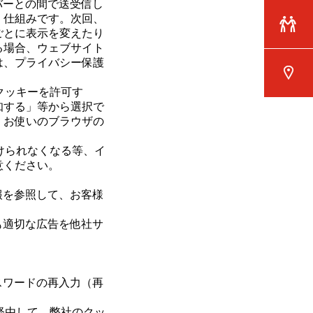
バーとの間で送受信し
く仕組みです。次回、
ごとに表示を変えたり
る場合、ウェブサイト
は、プライバシー保護
クッキーを許可す
知する」等から選択で
、お使いのブラウザの
けられなくなる等、イ
意ください。
報を参照して、お客様
も適切な広告を他社サ
スワードの再入力（再
経由して、弊社のクッ