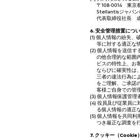
〒108-0014 東
Stellantisジャ
代表取締役社長 成
6. 安全管理措置につ
(1) 個人情報の紛
等に対する適正な
(2) 個人情報を送信する
の他合理的な範囲
ビスの特性上、お
ならびに確実性は
三者の違法行為に
をご理解、ご承諾
客様ご自身での管
(3) 個人情報保護
(4) 役員及び従業
る個人情報の適正
(5) 個人情報を共
つき厳正な調査を
7. クッキー（Cook