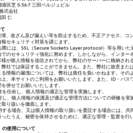
京都港区芝 5-36-7 三田ベルジュビル
パン株式会社
田 仁
いて
失、破壊、改ざん及び漏えい等を防止するため、不正アクセス、コ
情報セキュリティ対策を講じます。
際には、SSL（Secure Sockets Layer protocol）等
内でのセキュリティ強化に努めます。しかしながら、インター
客様が個人情報を送信されてから、弊社のサーバーに格納され
、弊社では保証することができません。また、弊社に故意また
よる情報の漏洩については、弊社は責任を負いかねます。その
の上、本サイトのご利用をお願いいたします。また、ID・パス
理を併せてお願いいたします。
管理者を任命し、個人情報の適正な管理を実施します。
員に対し、個人情報の保護及び適正な管理方法についての研修を実
な取り扱いを徹底します。
同利用する場合、又は個人情報の取り扱いを委託する場合には、共
行ったうえ、秘密を保持させるために、適正な管理・監督を行
ie）の使用について