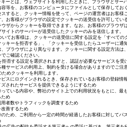
？クッキーとは、ウェブサイトを利用したときに、ブラウザとサー
内容等を、お客様のコンピュータにファイルとして保存してお
セスすると、クッキー情報を使って、ページの運営者はお客様
す。お客様がブラウザの設定でクッキーの送受信を許可してい
ラウザからクッキーを取得できます。なお、お客様のブラウザ
ブサイトのサーバーが送受信したクッキーのみを送信します。
定についてお客様は、クッキーの送受信に関する設定を「すべての
クッキーを拒否する」、「クッキーを受信したらユーザーに通
は、ブラウザにより異なります。クッキーに関する設定方法は
ーでご確認ください。
キーを拒否する設定を選択されますと、認証が必要なサービスを受
各種サービスの利用上、制約を受ける場合がありますのでご注
的のためクッキーを利用します。
ービスにログインされるとき、保存されているお客様の登録情
イズされたサービスを提供できるようにするため
持っている内容や、弊社のサイト上での利用状況をもとに、最
るため
利用者数やトラフィックを調査するため
を改善するため
持のため、ご利用から一定の時間が経過したお客様に対してパ
め
、弊社の広告の配信を委託する第三者への委託に基づき、第三者を