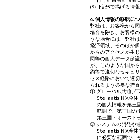
行う消費者動向調
(3) 下記5で掲げる
4. 個人情報の移転に
弊社は、お客様から同
場合を除き、お客様の
うな場合には、弊社は
経済領域、そのほか個
からのアクセスが生じ
同等の個人データ保護
が、このような国から
約等で適切なセキュリ
セス経路において適切
られるよう必要な措置
① グローバル共通プ
Stellantis
の個人情報を第三
範囲で、第三国の
第三国：オースト
② システムの開発や
Stellantis
に必要な範囲で、