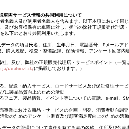
客様車両サービス情報の共同利用について
者名義人及び使用者名義人を含みます。以下本項において同じ
、及びお客様保有の車両に対し、担当の弊社正規販売代理店・
を以下のとおり共同利用いたします。
る個人データの項目氏名、住所、生年月日、電話番号、Eメールア
成、購入履歴、検査・整備記録、保険情報、アンケート回答内
範囲弊社、及び、弊社の正規販売代理店・サービスポイント（一覧は
.jp/dealers-list/
に掲載しております。）
する、配送・納入サービス、ロードサービス及び保証修理サー
びに製品品質向上のための活動
るフェア、製品情報、イベント等についての電話、e-mail、S
販売事業における商品・サービスの企画・開発、消費者動向調
活動のためのアンケート調査及び顧客満足度向上のための活動
る個人データの管理について責任を有する者の名称、住所及び代表