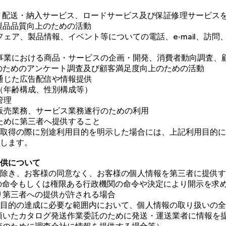
する、配送・納入サービス、ロードサービス及び保証修理サービス
製品品質向上のための活動
るフェア、製品情報、イベント等についての電話、e-mail、訪問
販売事業における商品・サービスの企画・開発、消費者動向調査、
のためのアンケート調査及び顧客満足度向上のための活動
を通じた広告配信や情報提供
成（年齢構成、性別構成等）
管理
行う販売業務、サービス業務遂行のための利用
のために第三者へ提供すること
取得の際に別途利用目的を明示した場合には、上記利用目的に
します。
提供について
除き、お客様の同意なく、お客様の個人情報を第三者に提供す
判所の命令もしくは権限ある行政機関の命令や決定により開示を求
り第三者への提供が許される場合
る利用目的の達成に必要な範囲内において、個人情報の取り扱いの
頂いたカタログ発送作業委託のために発送・運送業者に情報を