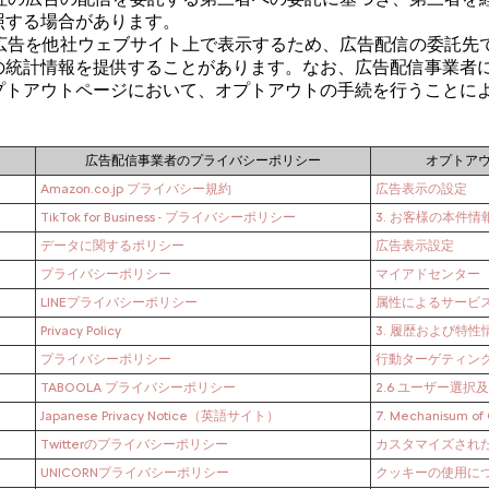
照する場合があります。
等の広告を他社ウェブサイト上で表示するため、広告配信の委託先
の統計情報を提供することがあります。なお、広告配信事業者
プトアウトページにおいて、オプトアウトの手続を行うことに
広告配信事業者のプライバシーポリシー
オプトア
Amazon.co.jp プライバシー規約
広告表示の設定
TikTok for Business - プライバシーポリシー
3. お客様の本件
データに関するポリシー
広告表示設定
プライバシーポリシー
マイアドセンター
LINEプライバシーポリシー
属性によるサービ
Privacy Policy
3. 履歴および特
プライバシーポリシー
行動ターゲティン
TABOOLA プライバシーポリシー
2.6 ユーザー選
Japanese Privacy Notice（英語サイト）
7. Mechanisum
Twitterのプライバシーポリシー
カスタマイズされ
UNICORNプライバシーポリシー
クッキーの使用に