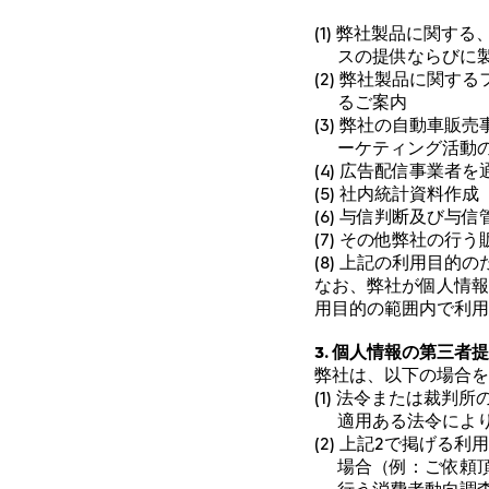
(1) 弊社製品に関
スの提供ならびに
(2) 弊社製品に関す
るご案内
(3) 弊社の自動車
ーケティング活動
(4) 広告配信事業者
(5) 社内統計資料作
(6) 与信判断及び与信
(7) その他弊社の
(8) 上記の利用目的
なお、弊社が個人情報
用目的の範囲内で利用
3. 個人情報の第三者
弊社は、以下の場合を
(1) 法令または裁
適用ある法令によ
(2) 上記2で掲げ
場合（例：ご依頼