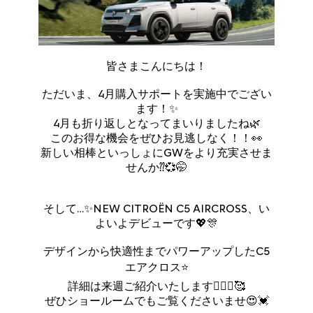
皆さまこんにちは！
ただいま、4月購入サポートを実施中でござい
ます！✨
4月も折り返しとなってまいりましたね🌿
このお得な機会をぜひお見逃しなく！！👀
新しい相棒といっしょにGWをより充実させま
せんか⁇💞🤭
そして…✨NEW CITROËN C5 AIRCROSS、い
よいよデビューです💖🎊
デザインから快適性までパワーアップしたC5
エアクロス⭐
詳細は来週ご紹介いたします💁🏻‍♀️🥰
ぜひショールームでもご覧くださいませ😍💓