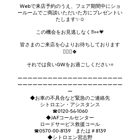
Webで来店予約のうえ、フェア期間中にショ
ールームでご商談いただいた方にプレゼントい
たします✨☺️
この機会をお見逃しなく‼👀💗
皆さまのご来店を心よりお待ちしております
🙇🏻‍♀️🍀
それでは良いGWをお過ごしください⭐
ーーーーーーーーーーーーーーーーーーーーー
ーーーーーーーーーーーーーーーーーーーーー
ー
◆お車の不具合など緊急のご連絡先
シトロエン・アシスタンス
☎0120-54-1060
◆JAFコールセンター
ロードサービス救援コール
☎0570-00-8139 または＃8139
◆シトロエン習志野