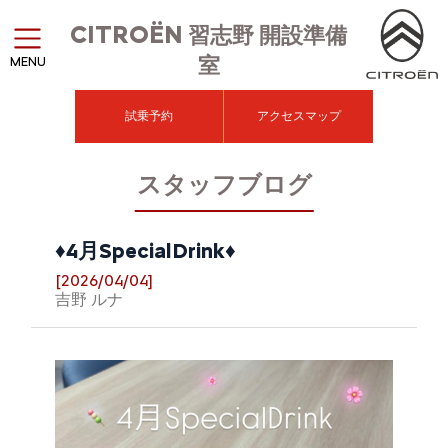
CITROËN
習志野 開設準備
室
MENU
試乗予約
アクセスマップ
スタッフブログ
♦4月SpecialDrink♦
[2026/04/04]
吉野 ルナ